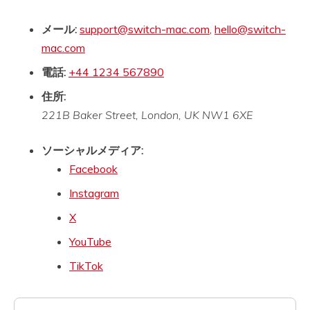
メール:
support@switch-mac.com
,
hello@switch-
mac.com
電話:
+44 1234 567890
住所:
221B Baker Street, London, UK NW1 6XE
ソーシャルメディア:
Facebook
Instagram
X
YouTube
TikTok